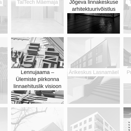
a
TalTech Mäemaja
Jõgeva linnakeskuse
arhitektuurivõistlus
Lennujaama –
Ärikeskus Lasnamäel
P
Ülemiste piirkonna
linnaehituslik visioon