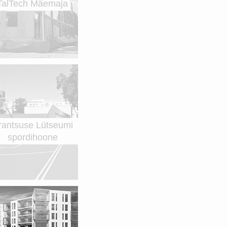
TalTech Mäemaja
rantsuse Lütseumi
spordihoone