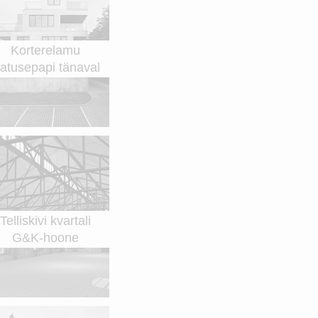
Korterelamu
atusepapi tänaval
Telliskivi kvartali
G&K-hoone