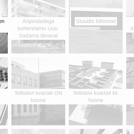
on
Äripindadega
Stuudio Nõmmel
korterelamu Uus-
K
Sadama tänaval
Telliskivi kvartali ON
Telliskivi kvartali M-
hoone
hoone