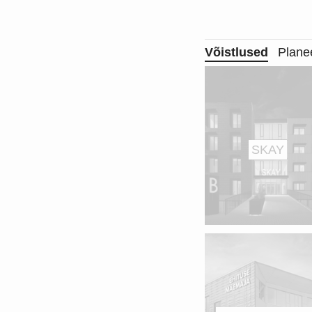
Võistlused
Plane
SKAY