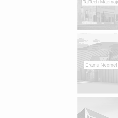
TalTech Mäemaj
Eramu Neemel