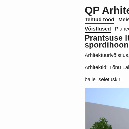
QP Arhit
Tehtud tööd
Meis
Võistlused
Plane
Prantsuse 
spordihoone
Arhitektuurivõistlu
Arhitektid: Tõnu Lai
balle_seletuskiri