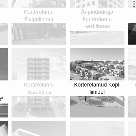
Korterelamu
Äripindadega
Pelgulinnas
korterelamu
kesklinnas
Korterelamu
Korterelamud Kopli
Kitsekülas
liinidel
s”