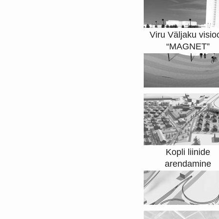
Viru Väljaku visio
“MAGNET”
Kopli liinide
arendamine