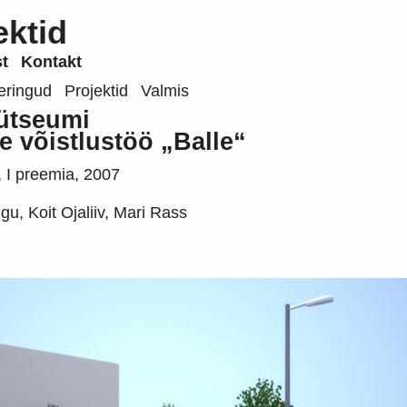
ektid
t
Kontakt
eringud
Projektid
Valmis
lütseumi
 võistlustöö „Balle“
s, I preemia, 2007
gu, Koit Ojaliiv, Mari Rass