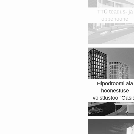
TTÜ teadus- ja
õppehoone
Hipodroomi ala
hoonestuse
võistlustöö “Oasi