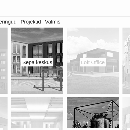
eringud
Projektid
Valmis
Sepa keskus
Loft Office