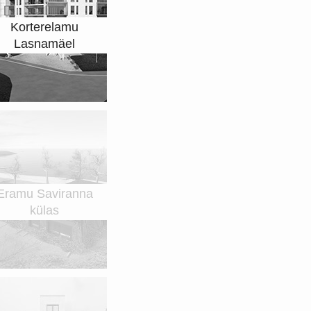
Korterelamu
Lasnamäel
Eramu Saviranna
külas