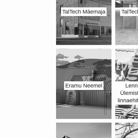
TalTech Mäemaja
TalTe
Eramu Neemel
Lenn
Ülemist
linnaehi