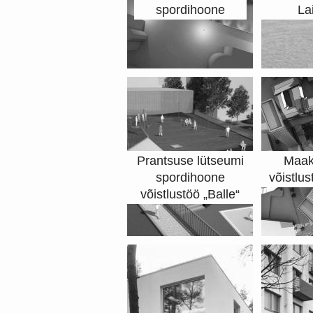
spordihoone
La
Prantsuse lütseumi
Maakr
spordihoone
võistlus
võistlustöö „Balle“