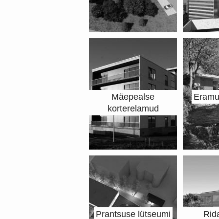
Mäepealse
Eramu 
korterelamud
Prantsuse lütseumi
Rid