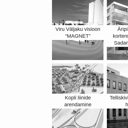
Viru Väljaku visioon
Ärip
“MAGNET”
korter
Sadam
Kopli liinide
Telliski
arendamine