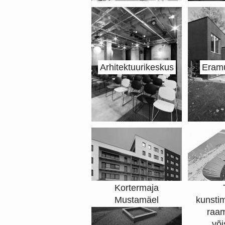
Arhitektuurikeskus
Eram
Kortermaja
Mustamäel
kunsti
raa
või