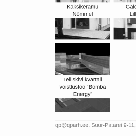
Kaksikeramu
Gale
Nõmmel
Li
Telliskivi kvartali
võistlustöö “Bomba
Energy”
qp@qparh.ee
, Suur-Patarei 9-11