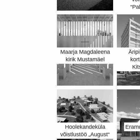
“Pa
Maarja Magdaleena
Ärip
kirik Mustamäel
kor
Kit
Hoolekandeküla
Eramu
võistlustöö „August“