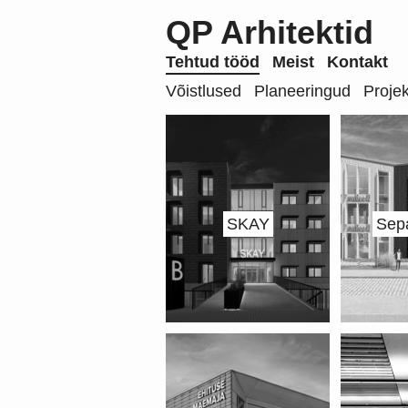
QP Arhitektid
Tehtud tööd
Meist
Kontakt
Võistlused
Planeeringud
Projek
SKAY
Sep