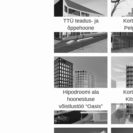
TTÜ teadus- ja
Kor
õppehoone
Pel
Hipodroomi ala
Kor
hoonestuse
Kit
võistlustöö “Oasis”